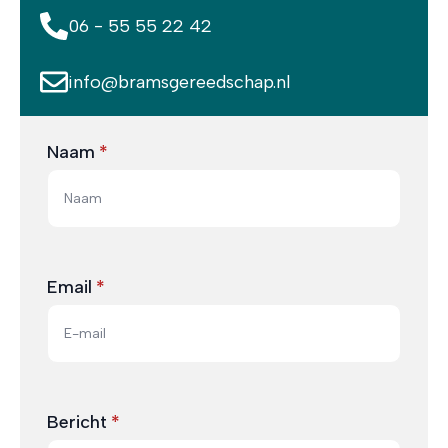
06 - 55 55 22 42
info@bramsgereedschap.nl
Naam
*
Email
*
Bericht
*